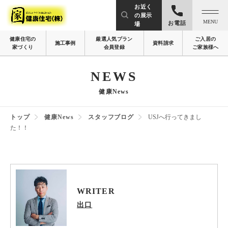
お近く
の展示
MENU
お電話
場
健康住宅の
厳選人気プラン
ご入居の
施工事例
資料請求
家づくり
会員登録
ご家族様へ
NEWS
健康News
トップ
健康News
スタッフブログ
USJへ行ってきまし
た！！
WRITER
出口