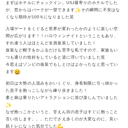
まずはホテルにチェックイン。USJ最寄りのホテルでした
が、窓からはパークが一望できます
その瞬間に不安はな
くなり期待が100％になりました笑
入場ゲートをくぐると世界が変わったかのように楽しい空
間が広がります！！ハロウィンナイトということもあり、
すれ違う人はほとんど全員仮装していました！
仮装など帽子をかぶるだけも苦手な私ですので、家族もい
つも通りの恰好をしていると逆に浮いていました笑
今思えばゾンビの仮装でもしとけばよかったなと思ってい
ます
初日は大勢の人混みをかいくぐり、身長制限に引っ掛かっ
た息子を抱っこしながら練り歩きました！
妻と娘は乗りたいアトラクションに並び楽しんでいました
なぜ抱っこかというと、甘えん坊の息子はすぐに抱っこと
言い出します。。。ただでさえ歩くのが大変なのに、良い
筋トレになった気分でした