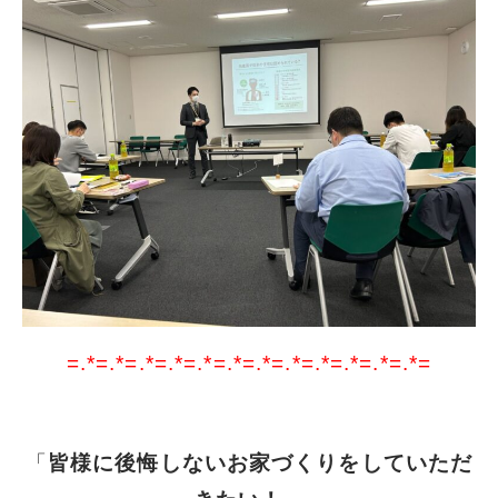
=.*=.*=.*=.*=.*=.*=.*=.*=.*=.*=.*=.*=
「
皆様に後悔しないお家づくりをしていただ