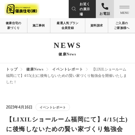
お近く
の展示
MENU
お電話
場
健康住宅の
厳選人気プラン
ご入居の
施工事例
資料請求
家づくり
会員登録
ご家族様へ
NEWS
健康News
トップ
健康News
イベントレポート
【LIXILショールーム
福岡にて】4/15(土)に後悔しないための賢い家づくり勉強会を開催いたしま
した！
2023年4月16日
イベントレポート
【LIXILショールーム福岡にて】4/15(土)
に後悔しないための賢い家づくり勉強会