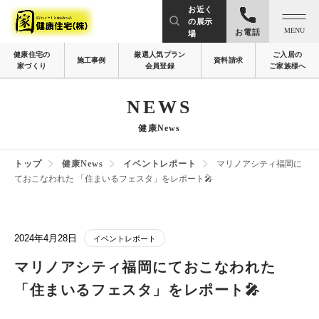
お近く
の展示
MENU
お電話
場
健康住宅の
厳選人気プラン
ご入居の
施工事例
資料請求
家づくり
会員登録
ご家族様へ
NEWS
健康News
トップ
健康News
イベントレポート
マリノアシティ福岡に
ておこなわれた 「住まいるフェスタ」をレポート🎤
2024年4月28日
イベントレポート
マリノアシティ福岡にておこなわれた
「住まいるフェスタ」をレポート🎤