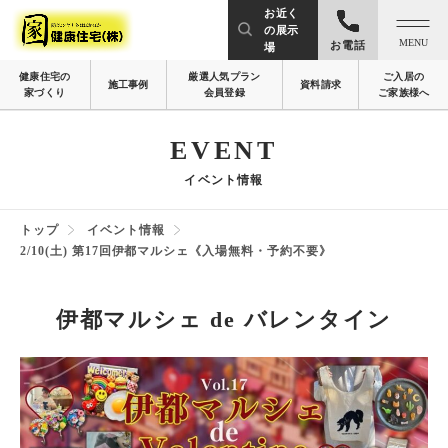
お近く
の展示
MENU
お電話
場
健康住宅の
厳選人気プラン
ご入居の
施工事例
資料請求
家づくり
会員登録
ご家族様へ
EVENT
イベント情報
トップ
イベント情報
2/10(土) 第17回伊都マルシェ《入場無料・予約不要》
伊都マルシェ de バレンタイン