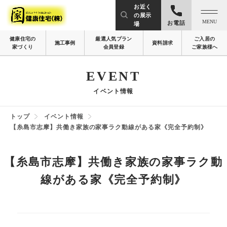
お近く
の展示
MENU
お電話
場
健康住宅の
厳選人気プラン
ご入居の
施工事例
資料請求
家づくり
会員登録
ご家族様へ
EVENT
イベント情報
トップ
イベント情報
【糸島市志摩】共働き家族の家事ラク動線がある家《完全予約制》
【糸島市志摩】共働き家族の家事ラク動
線がある家《完全予約制》