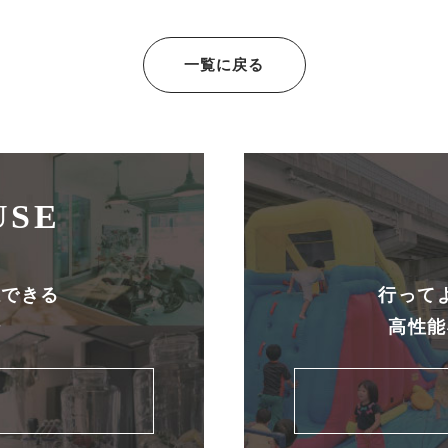
一覧に戻る
USE
感できる
行って
場
高性能