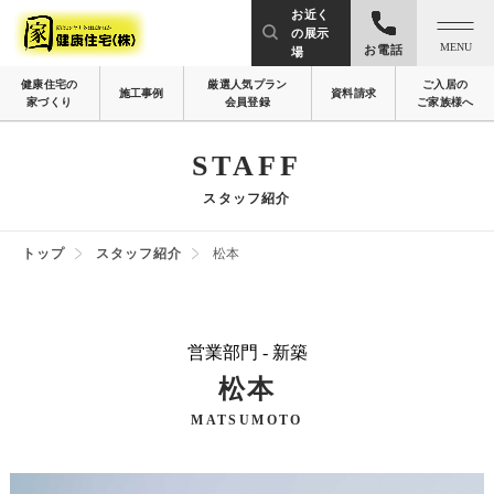
お近く
の展示
MENU
お電話
場
健康住宅の
厳選人気プラン
ご入居の
施工事例
資料請求
家づくり
会員登録
ご家族様へ
STAFF
スタッフ紹介
トップ
スタッフ紹介
松本
営業部門 - 新築
松本
MATSUMOTO