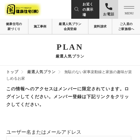
お近く
の展示
MENU
お電話
場
健康住宅の
厳選人気プラン
ご入居の
施工事例
資料請求
家づくり
会員登録
ご家族様へ
PLAN
厳選人気プラン
トップ
厳選人気プラン
無駄のない家事楽動線と家族の趣味が楽
しめるお家
この情報へのアクセスはメンバーに限定されています。ロ
グインしてください。メンバー登録は下記リンクをクリッ
クしてください。
ユーザー名またはメールアドレス