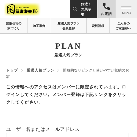
お近く
の展示
MENU
お電話
場
健康住宅の
厳選人気プラン
ご入居の
施工事例
資料請求
家づくり
会員登録
ご家族様へ
PLAN
厳選人気プラン
トップ
厳選人気プラン
開放的なリビングと使いやすい収納のお
家
この情報へのアクセスはメンバーに限定されています。ロ
グインしてください。メンバー登録は下記リンクをクリッ
クしてください。
ユーザー名またはメールアドレス