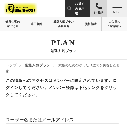
お近く
の展示
MENU
お電話
場
健康住宅の
厳選人気プラン
ご入居の
施工事例
資料請求
家づくり
会員登録
ご家族様へ
PLAN
厳選人気プラン
トップ
厳選人気プラン
家族のためのゆったり空間を実現したお
家
この情報へのアクセスはメンバーに限定されています。ロ
グインしてください。メンバー登録は下記リンクをクリッ
クしてください。
ユーザー名またはメールアドレス