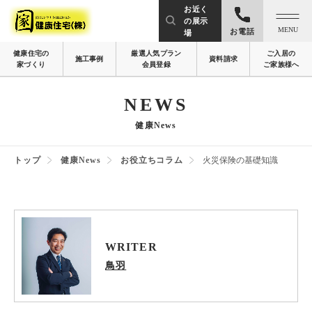
お近く
の展示
MENU
お電話
場
健康住宅の
厳選人気プラン
ご入居の
施工事例
資料請求
家づくり
会員登録
ご家族様へ
NEWS
健康News
トップ
健康News
お役立ちコラム
火災保険の基礎知識
WRITER
鳥羽