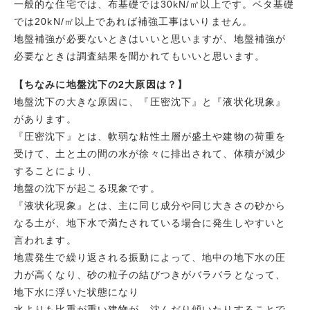
一般的な住宅では、布基礎では30kN/㎡以上です。ベタ基礎
では20kN/㎡以上であれば補強工事はいりません。
地盤補強が必要ないときはいいと思いますが、地盤補強が
必要なときは調査結果を聞かれてもいいと思います。
【ちなみに地盤沈下の2大原因は？】
地盤沈下の大きな原因に、『圧密沈下』と『液状化現象』
があります。
『圧密沈下』とは、軟弱な粘性土層が盛土や建物の荷重を
受けて、土と土の間の水が徐々に排出されて、体積が減少
することにより、
地盤の沈下が起こる現象です。
『液状化現象』とは、主に同じ成分や同じ大きさの砂から
なる土が、地下水で満たされている場合に発生しやすいと
言われます。
地震発生で繰り返される振動によって、地中の地下水の圧
力が高くなり、砂の粒子の結びつきがバラバラとなって、
地下水に浮いた状態になり
水よりも比重が重い建物が、沈んだり傾いたりすることで