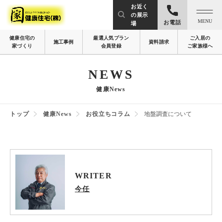
お近く
の展示
MENU
お電話
場
健康住宅の
厳選人気プラン
ご入居の
施工事例
資料請求
家づくり
会員登録
ご家族様へ
NEWS
健康News
トップ
健康News
お役立ちコラム
地盤調査について
WRITER
今任