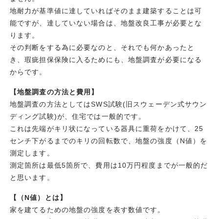
地耐力が基準値に達していればそのまま建築することは可
能ですが、達していない場合は、地盤改良工事が必要とな
ります。
その判断をする為に必要なのと、それでも何かあったと
き、瑕疵担保保険に入るためにも、地盤調査が必要になる
からです。
【地盤調査の方法と費用】
地盤調査の方法としてはSWS試験(旧スウェーデン式サウン
ディング試験)が、住宅では一般的です。
これは先端がキリ状になっている器具に重荷をかけて、25
センチ下がるまでのキリの回転数で、地盤の強度（N値）を
測定します。
測定箇所は最低5箇所で、費用は10万円程度までが一般的だ
と思います。
【（N値）とは】
家を建てるための地盤の強度を表す数値です。