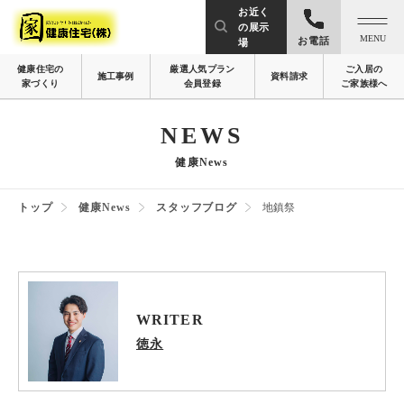
お近く
の展示
MENU
お電話
場
健康住宅の
厳選人気プラン
ご入居の
施工事例
資料請求
家づくり
会員登録
ご家族様へ
NEWS
健康News
トップ
健康News
スタッフブログ
地鎮祭
WRITER
徳永