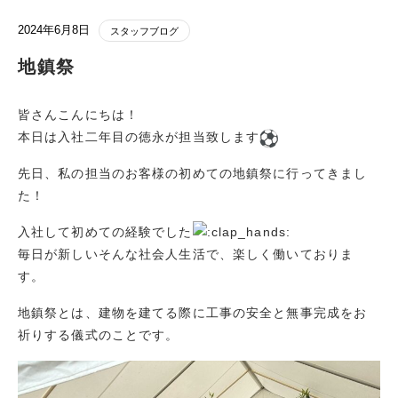
2024年6月8日
スタッフブログ
地鎮祭
皆さんこんにちは️！
本日は入社二年目の徳永が担当致します
️
先日、私の担当のお客様の初めての地鎮祭に行ってきまし
た！
入社して初めての経験でした
毎日が新しいそんな社会人生活で、楽しく働いておりま
す。
地鎮祭とは、建物を建てる際に工事の安全と無事完成をお
祈りする儀式のことです。