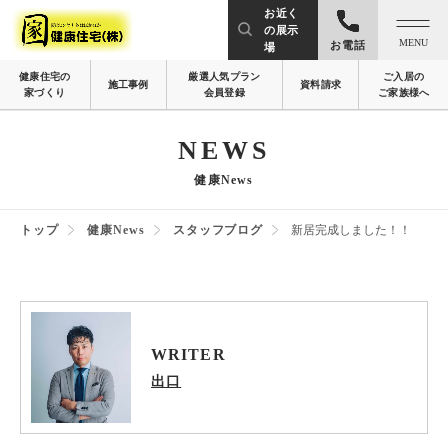
お近く
の展示
MENU
お電話
場
健康住宅の
厳選人気プラン
ご入居の
施工事例
資料請求
家づくり
会員登録
ご家族様へ
NEWS
健康News
トップ
健康News
スタッフブログ
新居完成しました！！
WRITER
出口