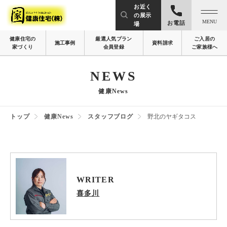
お近く
の展示
MENU
お電話
場
健康住宅の
厳選人気プラン
ご入居の
施工事例
資料請求
家づくり
会員登録
ご家族様へ
NEWS
健康News
トップ
健康News
スタッフブログ
野北のヤギタコス
WRITER
喜多川