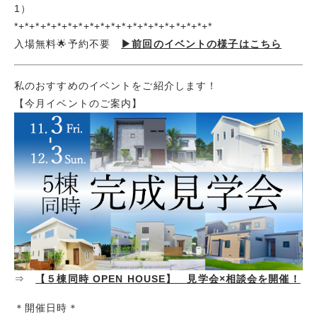
1）
*+*+*+*+*+*+*+*+*+*+*+*+*+*+*+
*+*+*+*
入場無料🌟予約不要
▶前回のイベントの様子はこちら
私のおすすめのイベントをご紹介します！
【今月イベントのご案内】
⇒
【５棟同時 OPEN HOUSE】 見学会×相談会を開催！
＊開催日時＊