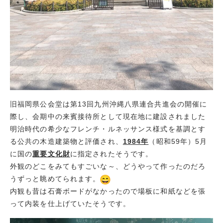
旧福岡県公会堂は第13回九州沖縄八県連合共進会の開催に
際し、会期中の来賓接待所として現在地に建設されました
明治時代の希少なフレンチ・ルネッサンス様式を基調とす
る公共の木造建築物と評価され、
1984年
（昭和59年）5月
に国の
重要文化財
に指定されたそうです。
外観のどこをみてもすごいな～、どうやって作ったのだろ
うずっと眺めてられます。
内観も昔は石膏ボードがなかったので場板に和紙などを張
って内装を仕上げていたそうです。