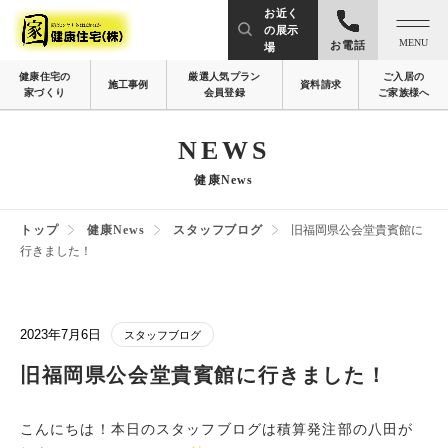
お近く
の展示
MENU
お電話
場
健康住宅の
厳選人気プラン
ご入居の
施工事例
資料請求
家づくり
会員登録
ご家族様へ
NEWS
健康News
トップ
健康News
スタッフブログ
旧福岡県公会堂貴賓館に
行きました！
2023年7月6日
スタッフブログ
旧福岡県公会堂貴賓館に行きました！
こんにちは！本日のスタッフブログは積算発注部の八田が