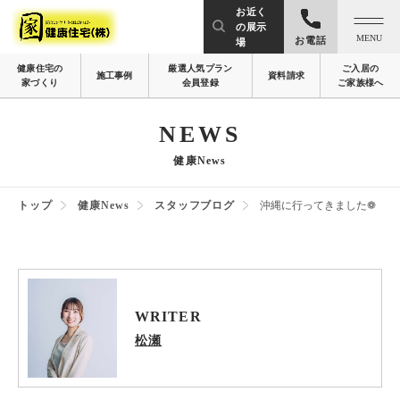
お近く
の展示
MENU
お電話
場
健康住宅の
厳選人気プラン
ご入居の
施工事例
資料請求
家づくり
会員登録
ご家族様へ
NEWS
健康News
トップ
健康News
スタッフブログ
沖縄に行ってきました❁
WRITER
松瀬