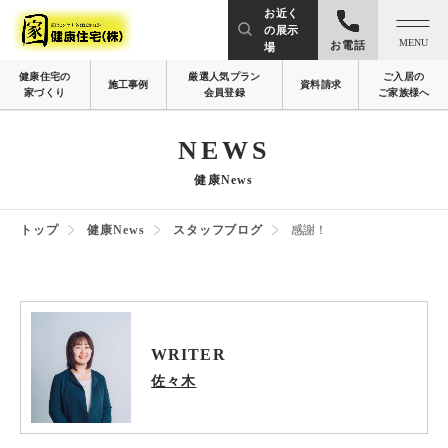
お近く
の展示
MENU
お電話
場
健康住宅の
厳選人気プラン
ご入居の
施工事例
資料請求
家づくり
会員登録
ご家族様へ
NEWS
健康News
トップ
健康News
スタッフブログ
感謝！
WRITER
佐々木