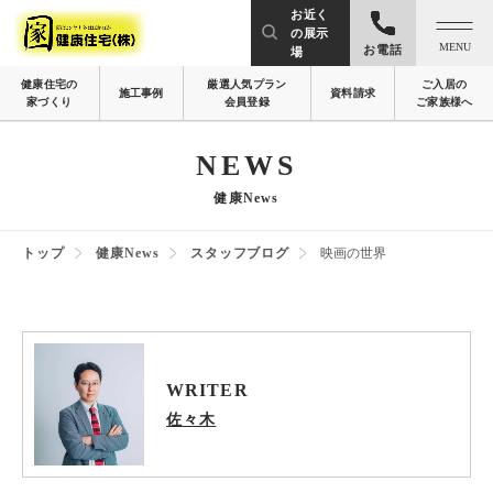
お近く
の展示
MENU
お電話
場
健康住宅の
厳選人気プラン
ご入居の
施工事例
資料請求
家づくり
会員登録
ご家族様へ
NEWS
健康News
トップ
健康News
スタッフブログ
映画の世界
WRITER
佐々木