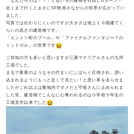
「なんだ今のは！？」と思いその建物を目指しUターン！
近くまで行くとまさにSF映画さながらの世界が広がってい
ました。
写真では伝わりにくいのですが大きさは地上１０階建てく
らいの高さの建造物です。
「エントツ町のプペル」や「ファイナルファンタジー７の
ミッドガル」の世界です
ご存知の方も多いと思いますが三菱マテリアルさんの九州
工場でした。
まるで要塞のようなその佇まいにしばらく圧倒され、誘い
込まれるようにもっと近くで見たい！と思い車を走らせま
したがこれ以上は敷地内でダメだと守衛さんに止められま
した笑。
建造物でこんなに心奪われるのは小学校５年生の
工場見学以来でした