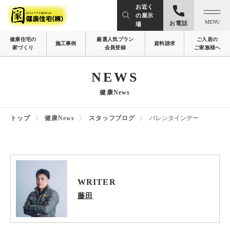
お近く
の展示
MENU
お電話
場
健康住宅の
厳選人気プラン
ご入居の
施工事例
資料請求
家づくり
会員登録
ご家族様へ
NEWS
健康News
トップ
健康News
スタッフブログ
バレンタインデー
WRITER
藤田