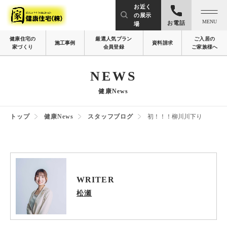
お近く
の展示
MENU
お電話
場
健康住宅の
厳選人気プラン
ご入居の
施工事例
資料請求
家づくり
会員登録
ご家族様へ
NEWS
健康News
トップ
健康News
スタッフブログ
初！！！柳川川下り
WRITER
松瀬