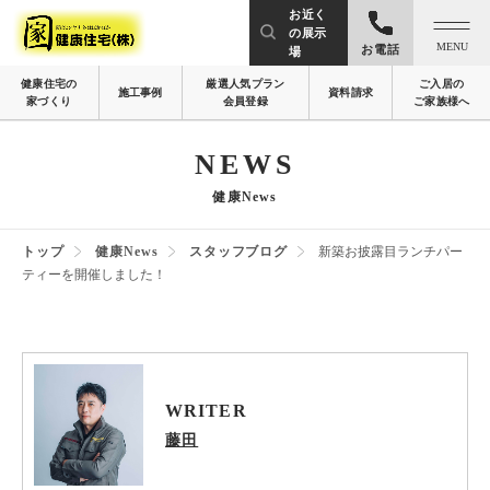
お近く
の展示
MENU
お電話
場
健康住宅の
厳選人気プラン
ご入居の
施工事例
資料請求
家づくり
会員登録
ご家族様へ
NEWS
健康News
トップ
健康News
スタッフブログ
新築お披露目ランチパー
ティーを開催しました！
WRITER
藤田