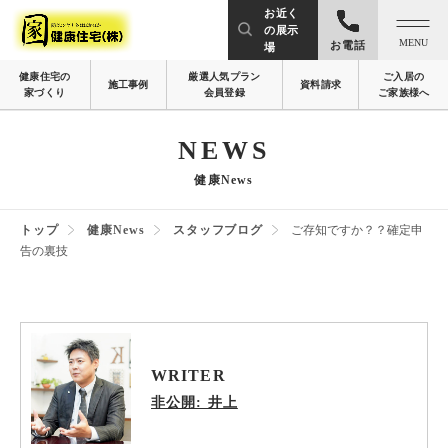
お近く
の展示
MENU
お電話
場
健康住宅の
厳選人気プラン
ご入居の
施工事例
資料請求
家づくり
会員登録
ご家族様へ
NEWS
健康News
トップ
健康News
スタッフブログ
ご存知ですか？？確定申
告の裏技
WRITER
非公開: 井上