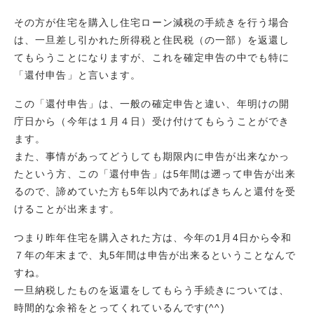
その方が住宅を購入し住宅ローン減税の手続きを行う場合
は、一旦差し引かれた所得税と住民税（の一部）を返還し
てもらうことになりますが、これを確定申告の中でも特に
「還付申告」と言います。
この「還付申告」は、一般の確定申告と違い、年明けの開
庁日から（今年は１月４日）受け付けてもらうことができ
ます。
また、事情があってどうしても期限内に申告が出来なかっ
たという方、この「還付申告」は5年間は遡って申告が出来
るので、諦めていた方も5年以内であればきちんと還付を受
けることが出来ます。
つまり昨年住宅を購入された方は、今年の1月4日から令和
７年の年末まで、丸5年間は申告が出来るということなんで
すね。
一旦納税したものを返還をしてもらう手続きについては、
時間的な余裕をとってくれているんです(^^)