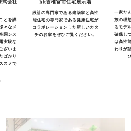
株式会社
hit香椎宮前住宅展示場
一家だ
設計の専門家である建築家と高性
ことを詳
族の理
能住宅の専門家である健康住宅が
様々なメ
るモデ
コラボレーションした新しいカタ
空調シス
確保し
チのお家をぜひご覧ください。
露実験な
は高性
ございま
わりが
たばかり
ススメで
0