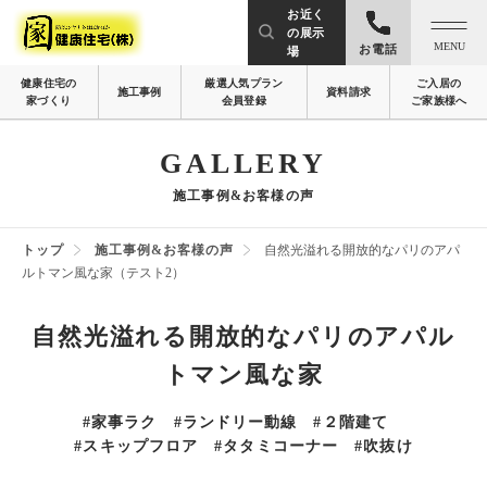
お近く
の展示
MENU
お電話
場
健康住宅の
厳選人気プラン
ご入居の
施工事例
資料請求
家づくり
会員登録
ご家族様へ
GALLERY
施工事例&お客様の声
トップ
施工事例&お客様の声
自然光溢れる開放的なパリのアパ
ルトマン風な家（テスト2）
自然光溢れる開放的なパリのアパル
トマン風な家
#家事ラク
#ランドリー動線
#２階建て
#スキップフロア
#タタミコーナー
#吹抜け